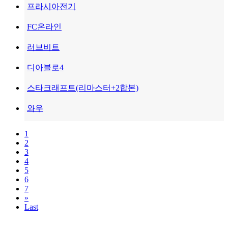
프라시아전기
FC온라인
러브비트
디아블로4
스타크래프트(리마스터+2합본)
와우
1
2
3
4
5
6
7
»
Last