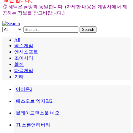
540분 입니다.)
◎ 혜택은 pc방과 동일합니다. (자세한 내용은 게임사에서 제
공하는 정보를 참고바랍니다.)
Search
All
넥슨게임
엔시소프트
조이시티
웹젠
다음게임
기타
아이온2
패스오브 엑자일2
블레이드앤소울 네오
TL쓰론앤리버티