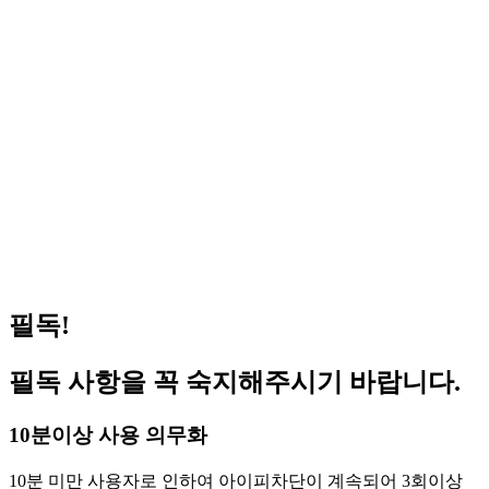
(공지) 원격 피시방 사용 방법 안내
2023.09.06
(공지) 일반 지피방 사용 방법 안내
2023.09.04
거상 pc방 서비스 가능 합니다 (이벤트진행중)
2026.07.08
겟앰프드 서비스 가능합니다(이벤트 진행중)
2026.06.03
메이플스토리 서비스 가능합니다(이벤트 진행중)
2026.05.14
FC온라인(피파온라인4) 버닝 PC방 혜택 원격피시
2026.05.01
방 지피방
로스트아크 pc방 서비스 가능 합니다 (이벤트진행
2026.04.29
중)
필독!
필독 사항을 꼭 숙지해주시기 바랍니다.
10분이상 사용 의무화
10분 미만 사용자로 인하여 아이피차단이 계속되어 3회이상