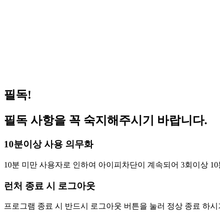
거상 pc방 서비스 가능 합니다 (이벤트진행중)
202
겟앰프드 서비스 가능합니다(이벤트 진행중)
202
메이플스토리 서비스 가능합니다(이벤트 진행중)
202
FC온라인(피파온라인4) 버닝 PC방 혜택 원격피시방 지피방
202
로스트아크 pc방 서비스 가능 합니다 (이벤트진행중)
202
필독!
필독 사항을 꼭 숙지해주시기 바랍니다.
10분이상 사용 의무화
10분 미만 사용자로 인하여 아이피차단이 계속되어 3회이상 10
런처 종료 시 로그아웃
프로그램 종료 시 반드시 로그아웃 버튼을 눌러 정상 종료 하시