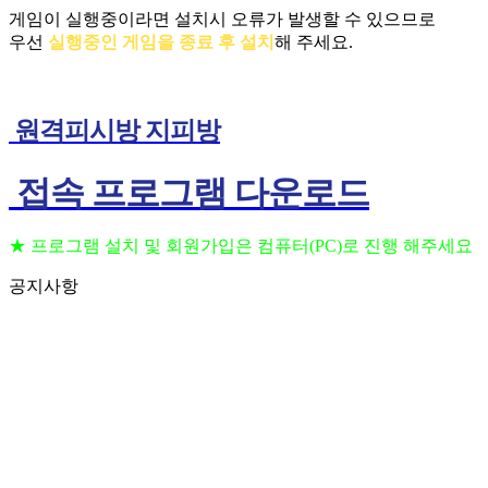
게임이 실행중이라면 설치시 오류가 발생할 수 있으므로
우선
실행중인 게임을 종료 후 설치
해 주세요.
원격피시방 지피방
접속 프로그램 다운로드
★ 프로그램 설치 및 회원가입은 컴퓨터(PC)로 진행 해주세요
공지사항
프로그램 설치 및 회원가입은 컴퓨터(PC)로 진행 해주세요
202
(공지) 24시간 상담 가능 합니다 고객센터 010-3236-6648
202
(공지) 핸드폰을 이용하여 원격 PC방 이용 하는법
202
(공지) 원격 피시방 사용 방법 안내
202
(공지) 일반 지피방 사용 방법 안내
202