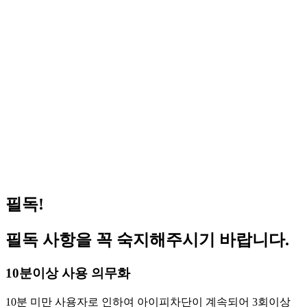
(공지) 원격 피시방 사용 방법 안내
2023.09.06
(공지) 일반 지피방 사용 방법 안내
2023.09.04
거상 pc방 서비스 가능 합니다 (이벤트진행중)
2026.07.08
겟앰프드 서비스 가능합니다(이벤트 진행중)
2026.06.03
메이플스토리 서비스 가능합니다(이벤트 진행중)
2026.05.14
FC온라인(피파온라인4) 버닝 PC방 혜택 원격피시
2026.05.01
방 지피방
로스트아크 pc방 서비스 가능 합니다 (이벤트진행
2026.04.29
중)
필독!
필독 사항을 꼭 숙지해주시기 바랍니다.
10분이상 사용 의무화
10분 미만 사용자로 인하여 아이피차단이 계속되어 3회이상