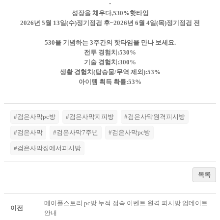
-
성장을 채우다,530%핫타임
2026년 5월 13일(수)정기점검 후~2026년 6월 4일(목)정기점검 전
530을 기념하는 3주간의 핫타임을 만나 보세요.
전투 경험치:530%
기술 경험치:300%
생활 경험치(탑승물/무역 제외):53%
아이템 획득 확률:53%
#검은사막pc방
#검은사막지피방
#검은사막원격피시방
#검은사막
#검은사막7주년
#검은사막pc방
#검은사막집에서피시방
목록
메이플스토리 pc방 누적 접속 이벤트 원격 피시방 업데이트
이전
안내