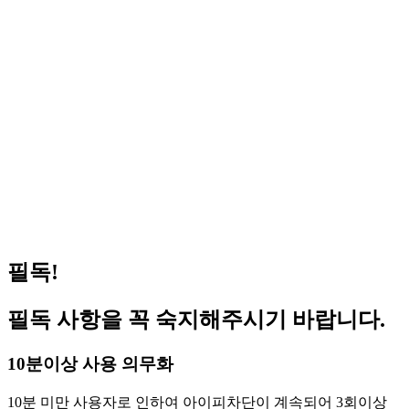
(공지) 원격 피시방 사용 방법 안내
2023.09.06
(공지) 일반 지피방 사용 방법 안내
2023.09.04
거상 pc방 서비스 가능 합니다 (이벤트진행중)
2026.07.08
겟앰프드 서비스 가능합니다(이벤트 진행중)
2026.06.03
메이플스토리 서비스 가능합니다(이벤트 진행중)
2026.05.14
FC온라인(피파온라인4) 버닝 PC방 혜택 원격피시
2026.05.01
방 지피방
로스트아크 pc방 서비스 가능 합니다 (이벤트진행
2026.04.29
중)
필독!
필독 사항을 꼭 숙지해주시기 바랍니다.
10분이상 사용 의무화
10분 미만 사용자로 인하여 아이피차단이 계속되어 3회이상