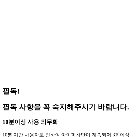
(공지) 원격 피시방 사용 방법 안내
2023.09.06
(공지) 일반 지피방 사용 방법 안내
2023.09.04
거상 pc방 서비스 가능 합니다 (이벤트진행중)
2026.07.08
겟앰프드 서비스 가능합니다(이벤트 진행중)
2026.06.03
메이플스토리 서비스 가능합니다(이벤트 진행중)
2026.05.14
FC온라인(피파온라인4) 버닝 PC방 혜택 원격피시
2026.05.01
방 지피방
로스트아크 pc방 서비스 가능 합니다 (이벤트진행
2026.04.29
중)
필독!
필독 사항을 꼭 숙지해주시기 바랍니다.
10분이상 사용 의무화
10분 미만 사용자로 인하여 아이피차단이 계속되어 3회이상