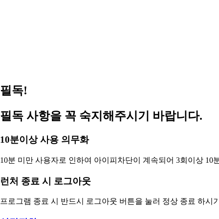
겟앰프드 서비스 가능합니다(이벤트 진행중)
2026
메이플스토리 서비스 가능합니다(이벤트 진행중)
2026
FC온라인(피파온라인4) 버닝 PC방 혜택 원격피시방 지피방
2026
로스트아크 pc방 서비스 가능 합니다 (이벤트진행중)
2026
필독!
필독 사항을 꼭 숙지해주시기 바랍니다.
10분이상 사용 의무화
10분 미만 사용자로 인하여 아이피차단이 계속되어 3회이상 10
런처 종료 시 로그아웃
프로그램 종료 시 반드시 로그아웃 버튼을 눌러 정상 종료 하시기