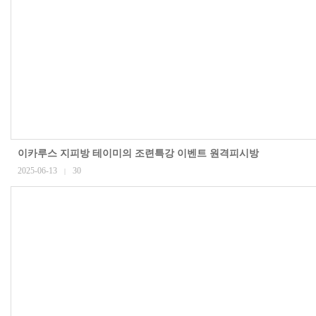
이카루스 지피방 테이미의 조련특강 이벤트 원격피시방
2025-06-13
30
|