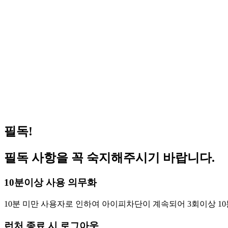
(공지) 원격 피시방 사용 방법 안내
202
(공지) 일반 지피방 사용 방법 안내
202
거상 pc방 서비스 가능 합니다 (이벤트진행중)
202
겟앰프드 서비스 가능합니다(이벤트 진행중)
202
메이플스토리 서비스 가능합니다(이벤트 진행중)
202
FC온라인(피파온라인4) 버닝 PC방 혜택 원격피시방 지피방
202
로스트아크 pc방 서비스 가능 합니다 (이벤트진행중)
202
필독!
필독 사항을 꼭 숙지해주시기 바랍니다.
10분이상 사용 의무화
10분 미만 사용자로 인하여 아이피차단이 계속되어 3회이상 10
런처 종료 시 로그아웃