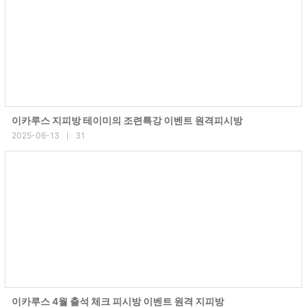
이카루스 지피방 테이미의 조련특강 이벤트 원격피시방
2025-06-13
31
|
이카루스 4월 출석 체크 피시방 이벤트 원격 지피방