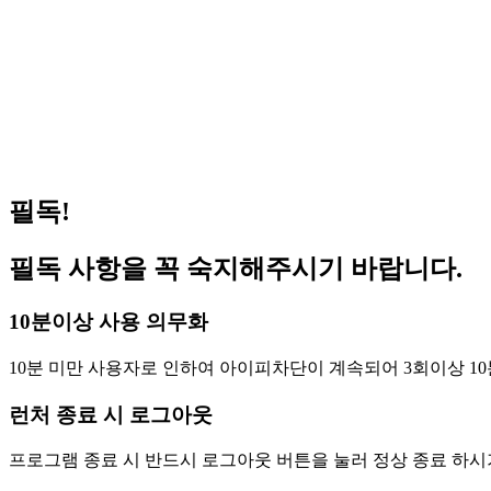
거상 pc방 서비스 가능 합니다 (이벤트진행중)
202
겟앰프드 서비스 가능합니다(이벤트 진행중)
202
메이플스토리 서비스 가능합니다(이벤트 진행중)
202
FC온라인(피파온라인4) 버닝 PC방 혜택 원격피시방 지피방
202
로스트아크 pc방 서비스 가능 합니다 (이벤트진행중)
202
필독!
필독 사항을 꼭 숙지해주시기 바랍니다.
10분이상 사용 의무화
10분 미만 사용자로 인하여 아이피차단이 계속되어 3회이상 10
런처 종료 시 로그아웃
프로그램 종료 시 반드시 로그아웃 버튼을 눌러 정상 종료 하시