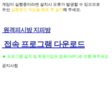
게임이 실행중이라면 설치시 오류가 발생할 수 있으므로
우선
실행중인 게임을 종료 후 설치
해 주세요.
원격피시방 지피방
접속 프로그램 다운로드
★ 프로그램 설치 및 회원가입은 컴퓨터(PC)로 진행 해주세요
공지사항
프로그램 설치 및 회원가입은 컴퓨터(PC)로 진행 해주세요
202
(공지) 24시간 상담 가능 합니다 고객센터 010-3236-6648
202
(공지) 핸드폰을 이용하여 원격 PC방 이용 하는법
202
(공지) 원격 피시방 사용 방법 안내
202
(공지) 일반 지피방 사용 방법 안내
202