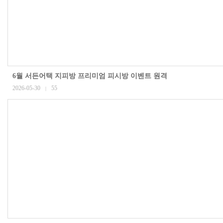
6월 서든어택 지피방 프리미엄 피시방 이벤트 원격
2026-05-30
55
|