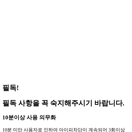
(공지) 원격 피시방 사용 방법 안내
2023.09.06
(공지) 일반 지피방 사용 방법 안내
2023.09.04
거상 pc방 서비스 가능 합니다 (이벤트진행중)
2026.07.08
겟앰프드 서비스 가능합니다(이벤트 진행중)
2026.06.03
메이플스토리 서비스 가능합니다(이벤트 진행중)
2026.05.14
FC온라인(피파온라인4) 버닝 PC방 혜택 원격피시
2026.05.01
방 지피방
로스트아크 pc방 서비스 가능 합니다 (이벤트진행
2026.04.29
중)
필독!
필독 사항을 꼭 숙지해주시기 바랍니다.
10분이상 사용 의무화
10분 미만 사용자로 인하여 아이피차단이 계속되어 3회이상