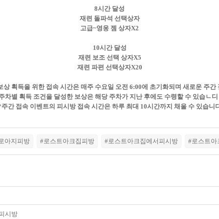
8시간 달성
재련 돌파석 선택상자
고급~영웅 젬 상자X2
10시간 달성
재련 보조 선택 상자X5
재련 파편 선택상자X20
 보상 획득을 위한 접속 시간은 매주 수요일 오전 6:00에 초기화되며 새로운 주
주차별 획득 조건을 달성한 보상은 해당 주차가 지난 후에도 수령할 수 있습ㄴ
*주간 접속 이벤트의 피시방 접속 시간은 하루 최대 10시간까지 채울 수 있습니
#로아지피방
#로스트아크집피방
#로스트아크집에서피시방
#로스트아
 피시방