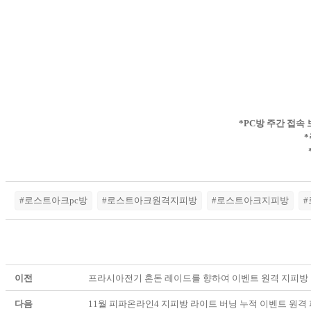
*PC방 주간 접속
*
#로스트아크pc방
#로스트아크원격지피방
#로스트아크지피방
이전
프라시아전기 혼돈 레이드를 향하여 이벤트 원격 지피방
다음
11월 피파온라인4 지피방 라이트 버닝 누적 이벤트 원격