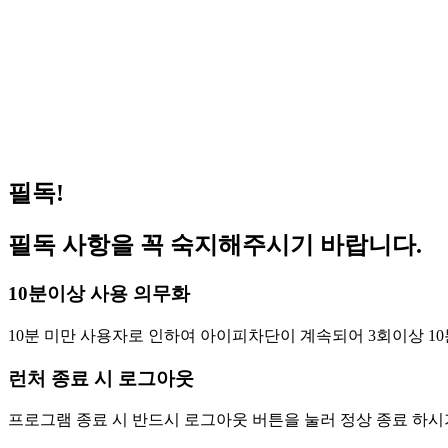
거상 pc방 서비스 가능 합니다 (이벤트진행중)
202
겟앰프드 서비스 가능합니다(이벤트 진행중)
202
메이플스토리 서비스 가능합니다(이벤트 진행중)
202
FC온라인(피파온라인4) 버닝 PC방 혜택 원격피시방 지피방
202
로스트아크 pc방 서비스 가능 합니다 (이벤트진행중)
202
필독!
필독 사항을 꼭 숙지해주시기 바랍니다.
10분이상 사용 의무화
10분 미만 사용자로 인하여 아이피차단이 계속되어 3회이상 10
런처 종료 시 로그아웃
프로그램 종료 시 반드시 로그아웃 버튼을 눌러 정상 종료 하시