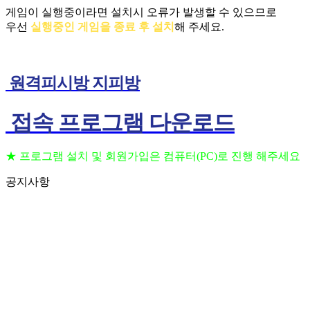
게임이 실행중이라면 설치시 오류가 발생할 수 있으므로
우선
실행중인 게임을 종료 후 설치
해 주세요.
원격피시방 지피방
접속 프로그램 다운로드
★ 프로그램 설치 및 회원가입은 컴퓨터(PC)로 진행 해주세요
공지사항
프로그램 설치 및 회원가입은 컴퓨터(PC)로 진행 해주세요
202
(공지) 24시간 상담 가능 합니다 고객센터 010-3236-6648
202
(공지) 핸드폰을 이용하여 원격 PC방 이용 하는법
202
(공지) 원격 피시방 사용 방법 안내
202
(공지) 일반 지피방 사용 방법 안내
202