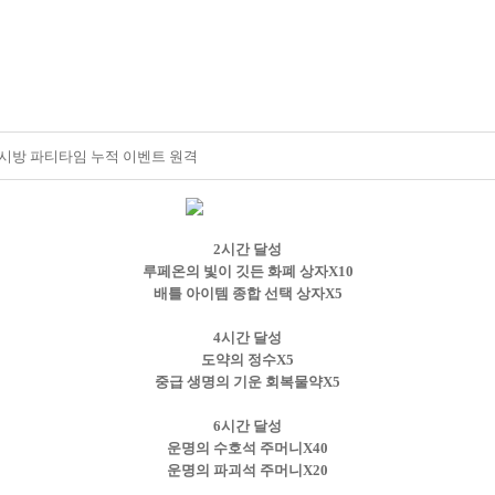
시방 파티타임 누적 이벤트 원격
2시간 달성
루페온의 빛이 깃든 화폐 상자X10
배틀 아이템 종합 선택 상자X5
4시간 달성
도약의 정수X5
중급 생명의 기운 회복물약X5
6시간 달성
운명의 수호석 주머니X40
운명의 파괴석 주머니X20