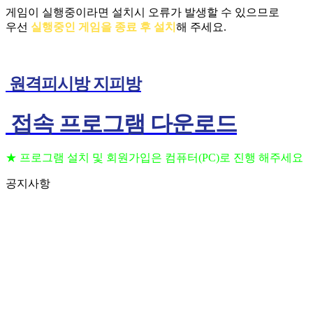
게임이 실행중이라면 설치시 오류가 발생할 수 있으므로
우선
실행중인 게임을 종료 후 설치
해 주세요.
원격피시방 지피방
접속 프로그램 다운로드
★ 프로그램 설치 및 회원가입은 컴퓨터(PC)로 진행 해주세요
공지사항
프로그램 설치 및 회원가입은 컴퓨터(PC)로 진행 해주세요
202
(공지) 24시간 상담 가능 합니다 고객센터 010-3236-6648
202
(공지) 핸드폰을 이용하여 원격 PC방 이용 하는법
202
(공지) 원격 피시방 사용 방법 안내
202
(공지) 일반 지피방 사용 방법 안내
202