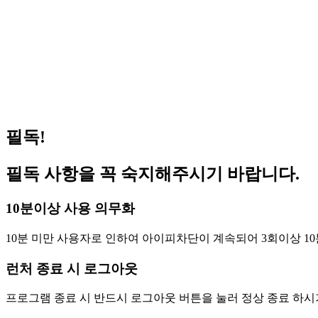
거상 pc방 서비스 가능 합니다 (이벤트진행중)
202
겟앰프드 서비스 가능합니다(이벤트 진행중)
202
메이플스토리 서비스 가능합니다(이벤트 진행중)
202
FC온라인(피파온라인4) 버닝 PC방 혜택 원격피시방 지피방
202
로스트아크 pc방 서비스 가능 합니다 (이벤트진행중)
202
필독!
필독 사항을 꼭 숙지해주시기 바랍니다.
10분이상 사용 의무화
10분 미만 사용자로 인하여 아이피차단이 계속되어 3회이상 10
런처 종료 시 로그아웃
프로그램 종료 시 반드시 로그아웃 버튼을 눌러 정상 종료 하시