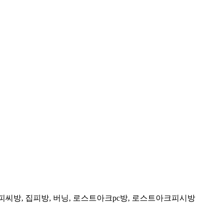
피씨방, 집피방, 버닝, 로스트아크pc방, 로스트아크피시방