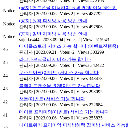
관리자
|
2023.09.06
|
Votes -1
|
Views 472163
(공지) 핸드폰을 이용하여 원격 PC방 이용 하는법
Notice
관리자
|
2023.09.06
|
Votes 2
|
Views 487795
(공지) 원격 피시방 사용 방법 안내
Notice
관리자
|
2023.09.06
|
Votes 3
|
Views 497806
(공지) 일반 지피방 사용 방법 안내
Notice
sojudas444
|
2023.09.04
|
Votes 2
|
Views 515943
메이플스토리 서비스 가능 합니다 (이벤트진행중)
46
관리자
|
2023.09.21
|
Votes -2
|
Views 303299
라그나로크골피 서비스 가능 합니다
45
관리자
|
2023.09.20
|
Votes -1
|
Views 342422
로스트아크(이벤트) 서비스 가능 합니다
44
관리자
|
2023.09.06
|
Votes 0
|
Views 343478
블레이드앤소울 PC방이벤트 가능합니다
43
관리자
|
2023.09.06
|
Votes 0
|
Views 298095
서든(이벤트) 서비스 가능 합니다
42
관리자
|
2023.09.06
|
Votes 0
|
Views 272684
메이플 프리미엄(이벤트) 서비스 가능 합니다
41
관리자
|
2023.09.06
|
Votes 0
|
Views 255835
나이트워커 프리미엄 피시방혜택 집피방 서비스 가능