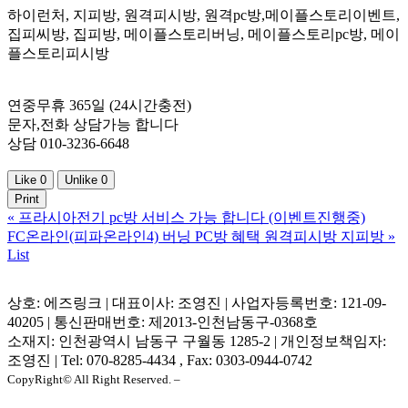
하이런처, 지피방, 원격피시방, 원격pc방,메이플스토리이벤트,
집피씨방, 집피방, 메이플스토리버닝, 메이플스토리pc방, 메이
플스토리피시방
연중무휴 365일 (24시간충전)
문자,전화 상담가능 합니다
상담 010-3236-6648
Like
0
Unlike
0
Print
«
프라시아전기 pc방 서비스 가능 합니다 (이벤트진행중)
FC온라인(피파온라인4) 버닝 PC방 혜택 원격피시방 지피방
»
List
상호: 에즈링크 | 대표이사: 조영진 | 사업자등록번호: 121-09-
40205 | 통신판매번호: 제2013-인천남동구-0368호
소재지: 인천광역시 남동구 구월동 1285-2 | 개인정보책임자:
조영진 | Tel: 070-8285-4434 , Fax: 0303-0944-0742
CopyRight© All Right Reserved. –