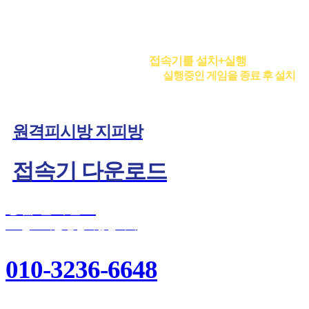
언제! 어디서나! 쉽게!
처음 이용하실분은 우선 아래
접속기를 설치+실행
해 주세요.
게
시 오류가 발생할 수 있으므로 우선
실행중인 게임을 종료 후 설치
해
원격피시방 지피방
접속기 다운로드
상담 전화번호
365일 24시간 상담가능합니다
010-3236-6648