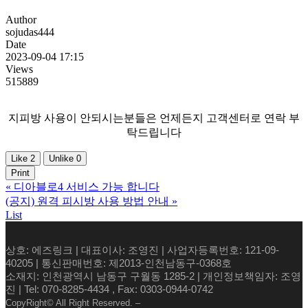
Author
sojudas444
Date
2023-09-04 17:15
Views
515889
지피방 사용이 안되시는분들은 언제든지 고객센터로 연락 부
탁드립니다
Like
2
Unlike
0
Print
«
디아블로4 서비스 가능 합니다
(공지) 원격 피시방 사용 방법 안내
»
List
상호: 에즈링크 | 대표이사: 조영진 | 사업자등록번호: 121-09-
40205 | 통신판매번호: 제2013-인천남동구-0368호
소재지: 인천광역시 남동구 구월동 1285-2 | 개인정보책임자: 조영
진 | Tel: 070-8285-4434 , Fax: 0303-0944-0742
CopyRight© All Right Reserved. –